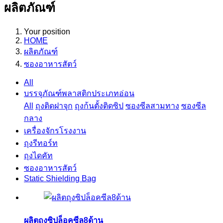
ผลิตภัณฑ์
Your position
HOME
ผลิตภัณฑ์
ซองอาหารสัตว์
All
บรรจุภัณฑ์พลาสติกประเภทอ่อน
All
ถุงติดฝาจุก
ถุงก้นตั้งติดซิป
ซองซีลสามทาง
ซองซีล
กลาง
เครื่องจักรโรงงาน
ถุงรีทอร์ท
ถุงไดคัท
ซองอาหารสัตว์
Static Shielding Bag
ผลิตถุงซิปล็อคซีล8ด้าน